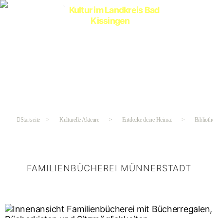
Kultur
im
Landkreis
Bad
Kissingen
Startseite
>
Kulturelle Akteure
>
Entdecke deine Heimat
>
Bibliothek
FAMILIENBÜCHEREI MÜNNERSTADT
Kategorien