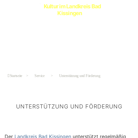
Kultur
im
Landkreis
Bad
Kissingen
Startseite
>
Service
>
Unterstützung und Förderung
UNTERSTÜTZUNG UND FÖRDERUNG
Der
Landkreis Bad Kissingen
unterstützt regelmäßig