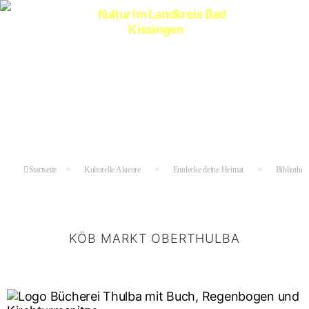
Kultur
im
Landkreis
Bad
Kissingen
Startseite
>
Kulturelle Akteure
>
Entdecke deine Heimat
>
Bibliothek
KÖB MARKT OBERTHULBA
Kategorien