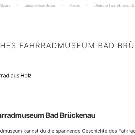
 Akteure
>
Entdecke deine Heimat
>
Museen
>
Deutsches Fahrradmuseum B
HES FAHRRADMUSEUM BAD BR
Kategorien
hrradmuseum Bad Brückenau
admuseum kannst du die spannende Geschichte des Fahrrad