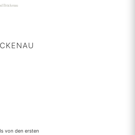
ad Brückenau
ÜCKENAU
s von den ersten