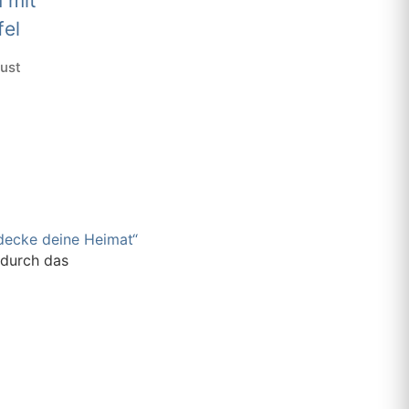
aust
tdecke deine Heimat“
 durch das