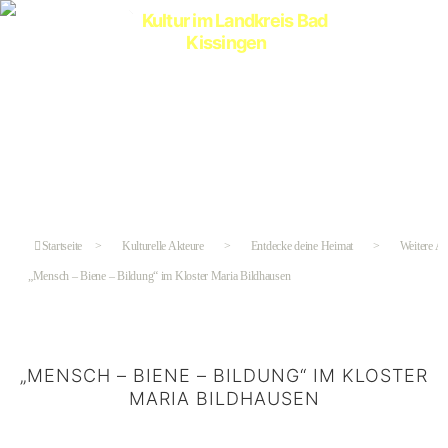
Kultur
im
Landkreis
Bad
Kissingen
Startseite
>
Kulturelle Akteure
>
Entdecke deine Heimat
>
Weitere A
„Mensch – Biene – Bildung“ im Kloster Maria Bildhausen
„MENSCH – BIENE – BILDUNG“ IM KLOSTER
MARIA BILDHAUSEN