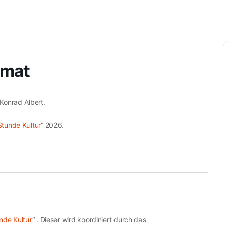
Startseite
Aktuelles
Kulturelle Akteure
imat
Konrad Albert.
Stunde Kultur
“ 2026.
nde Kultur
“ . Dieser wird koordiniert durch das