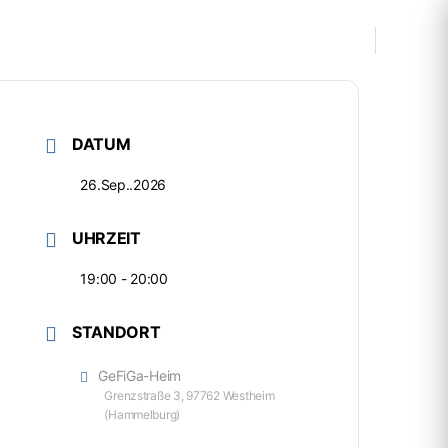
Kissi
Service
Kultur & Heimat
DATUM
26.Sep..2026
UHRZEIT
19:00 - 20:00
STANDORT
GeFiGa-Heim
Grenzstraße 3, 97762 Westheim
(Hammelburg)