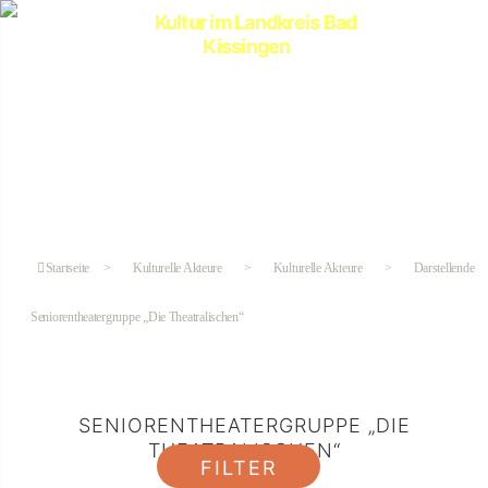
Kultur
im
Landkreis
Bad
Kissingen
Startseite
>
Kulturelle Akteure
>
Kulturelle Akteure
>
Darstellende K
Seniorentheatergruppe „Die Theatralischen“
SENIORENTHEATERGRUPPE „DIE
THEATRALISCHEN“