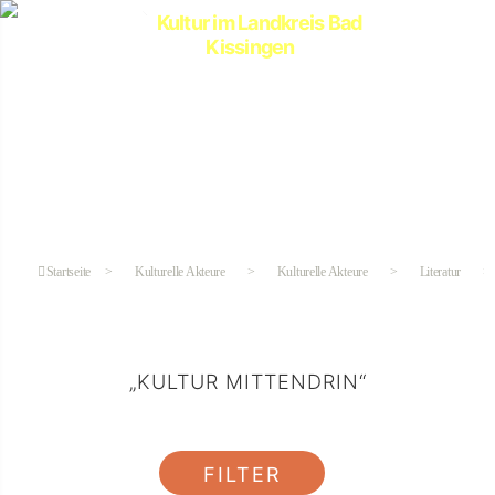
Kultur
im
Landkreis
Bad
Kissingen
Startseite
>
Kulturelle Akteure
>
Kulturelle Akteure
>
Literatur
>
„KULTUR MITTENDRIN“