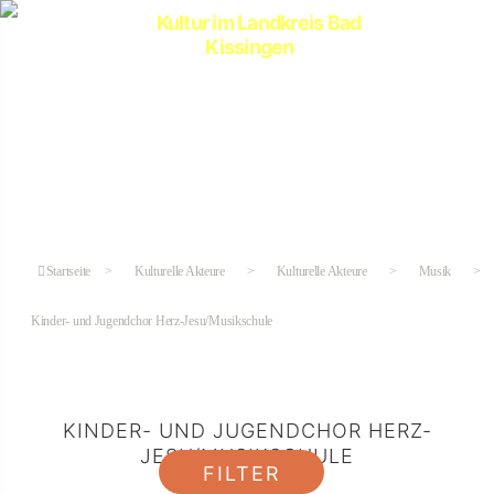
Kultur
im
Landkreis
Bad
Kissingen
Startseite
>
Kulturelle Akteure
>
Kulturelle Akteure
>
Musik
>
Kinder- und Jugendchor Herz-Jesu/Musikschule
KINDER- UND JUGENDCHOR HERZ-
JESU/MUSIKSCHULE