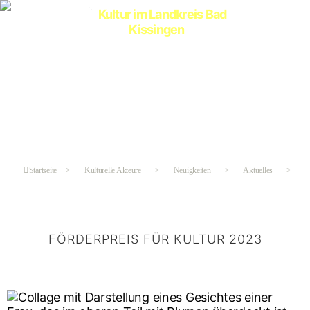
Kultur
im
Landkreis
Bad
Kissingen
Startseite
>
Kulturelle Akteure
>
Neuigkeiten
>
Aktuelles
>
F
FÖRDERPREIS FÜR KULTUR 2023
Kategorien