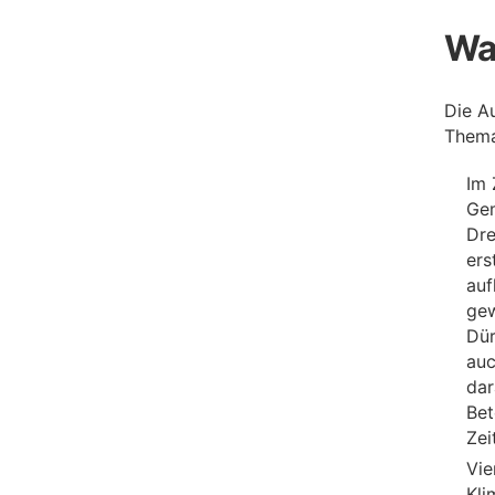
Was
Die Au
Thema
Im 
Gem
Dre
ers
auf
gew
Dür
auc
dar
Bet
Zei
Vie
Kli