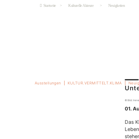
Startseite
>
Kulturelle Akteure
>
Neuigkeiten
Ausstellungen
KULTUR.VERMITTELT.KLIMA
Neuig
Kategorien
Unte
© Bild: Iren
01. A
Das K
Leben
stehe