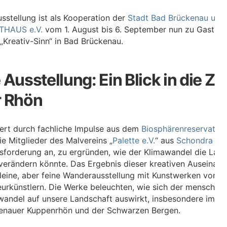
sstellung ist als Kooperation der
Stadt Bad Brückenau und
THAUS e.V.
vom 1. August bis 6. September nun zu Gast i
„Kreativ-Sinn“ in Bad Brückenau.
 Ausstellung: Ein Blick in die Z
r Rhön
riert durch fachliche Impulse aus dem
Biosphärenreservat R
ie Mitglieder des Malvereins „
Palette e.V.
“ aus
Schondra
de
sforderung an, zu ergründen, wie der Klimawandel die Land
verändern könnte. Das Ergebnis dieser kreativen Auseinand
kleine, aber feine Wanderausstellung mit Kunstwerken von
urkünstlern. Die Werke beleuchten, wie sich der mensche
wandel auf unsere Landschaft auswirkt, insbesondere im Ge
enauer Kuppenrhön und der Schwarzen Bergen.