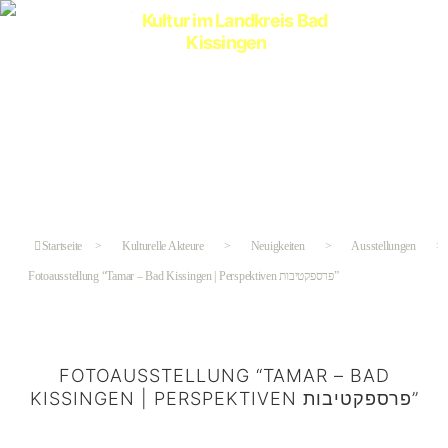
Kultur
im
Landkreis
Bad
Kissingen
Startseite
>
Kulturelle Akteure
>
Neuigkeiten
>
Ausstellungen
>
Fotoausstellung “Tamar – Bad Kissingen | Perspektiven פרספקטיבות”
FOTOAUSSTELLUNG “TAMAR – BAD
KISSINGEN | PERSPEKTIVEN פרספקטיבות”