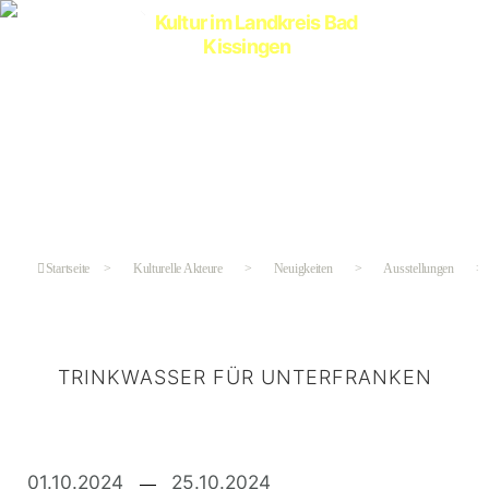
Kultur
im
Landkreis
Bad
Kissingen
Startseite
>
Kulturelle Akteure
>
Neuigkeiten
>
Ausstellungen
>
TRINKWASSER FÜR UNTERFRANKEN
Kategorien
01.10.2024
25.10.2024