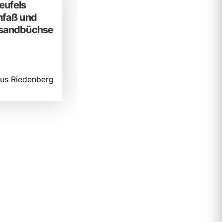
eufels
nfaß und
usandbüchse
us Riedenberg