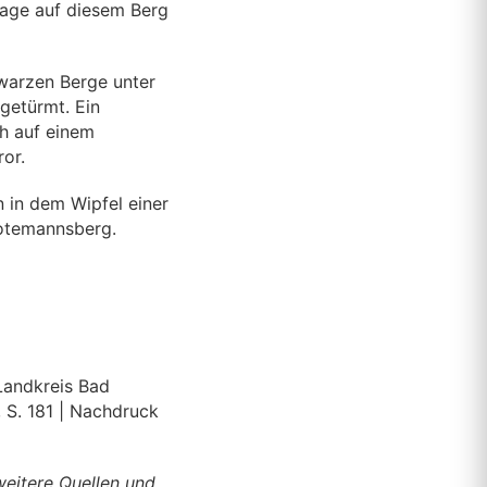
Sage auf diesem Berg
hwarzen Berge unter
getürmt. Ein
ch auf einem
ror.
 in dem Wipfel einer
Totemannsberg.
Landkreis Bad
 S. 181 | Nachdruck
weitere Quellen und