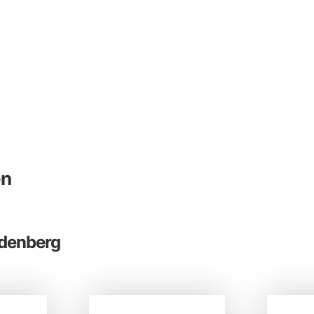
en
edenberg