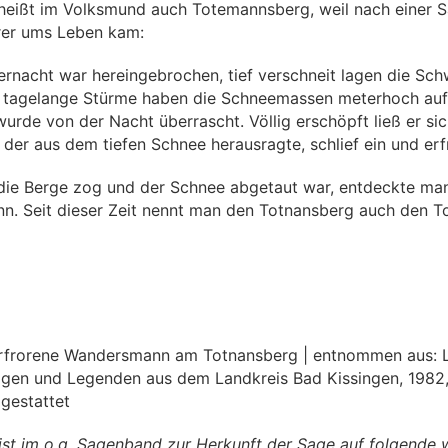
heißt im Volksmund auch Totemannsberg, weil nach einer 
rer ums Leben kam:
ternacht war hereingebrochen, tief verschneit lagen die Sc
 tagelange Stürme haben die Schneemassen meterhoch auf
rde von der Nacht überrascht. Völlig erschöpft ließ er si
 der aus dem tiefen Schnee herausragte, schlief ein und erf
f die Berge zog und der Schnee abgetaut war, entdeckte man
nn. Seit dieser Zeit nennt man den Totnansberg auch den 
 erfrorene Wandersmann am Totnansberg | entnommen aus: 
Sagen und Legenden aus dem Landkreis Bad Kissingen, 1982,
gestattet
ist im o.g. Sagenband zur Herkunft der Sage auf folgende 