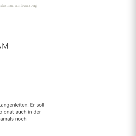
andersmann am Totnansberg
AM
ngenleiten. Er soll
olonat auch in der
 damals noch