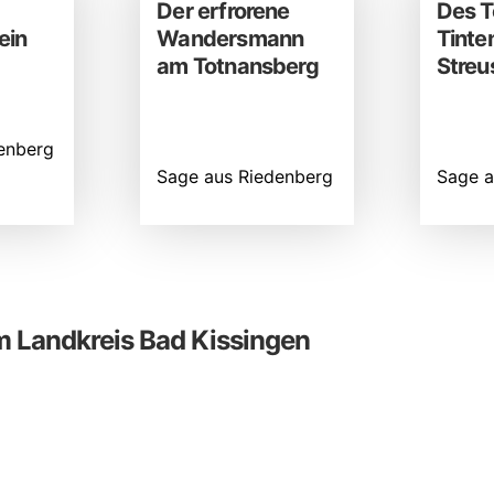
Der erfrorene
Des T
ein
Wandersmann
Tinte
am Totnansberg
Stre
enberg
Sage aus Riedenberg
Sage a
 Landkreis Bad Kissingen