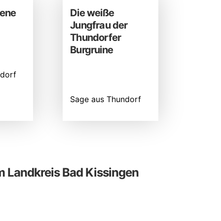
kene
Die weiße
Jungfrau der
Thundorfer
Burgruine
dorf
Sage aus Thundorf
 Landkreis Bad Kissingen