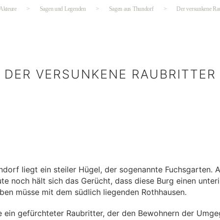
 Akteure
>
Sagen und Legenden
>
Sagen aus Thundorf
>
Der versunkene Rau
DER VERSUNKENE RAUBRITTER
Kategorien
dorf liegt ein steiler Hügel, der sogenannte Fuchsgarten. A
ute noch hält sich das Gerücht, dass diese Burg einen unter
ben müsse mit dem südlich liegenden Rothhausen.
te ein gefürchteter Raubritter, der den Bewohnern der Umg