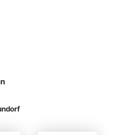
en
undorf