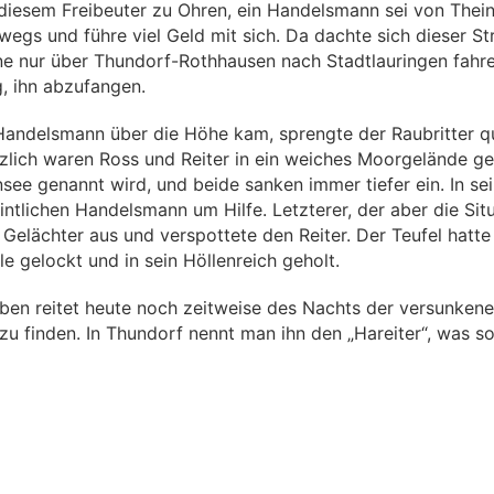
 diesem Freibeuter zu Ohren, ein Handelsmann sei von Thei
wegs und führe viel Geld mit sich. Da dachte sich dieser St
 nur über Thundorf-Rothhausen nach Stadtlauringen fahr
, ihn abzufangen.
 Handelsmann über die Höhe kam, sprengte der Raubritter q
zlich waren Ross und Reiter in ein weiches Moorgelände ge
ee genannt wird, und beide sanken immer tiefer ein. In sei
intlichen Handelsmann um Hilfe. Letzterer, der aber die Situ
 Gelächter aus und verspottete den Reiter. Der Teufel hatt
lle gelockt und in sein Höllenreich geholt.
en reitet heute noch zeitweise des Nachts der versunkene 
u finden. In Thundorf nennt man ihn den „Hareiter“, was so 