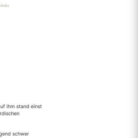
britter
uf ihm stand einst
irdischen
egend schwer