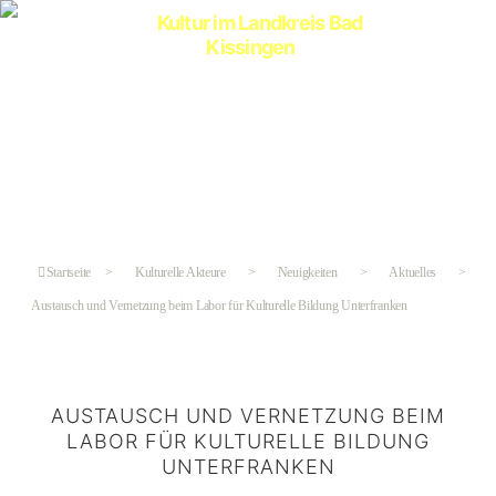
Kultur
im
Landkreis
Bad
Kissingen
Startseite
>
Kulturelle Akteure
>
Neuigkeiten
>
Aktuelles
>
Austausch und Vernetzung beim Labor für Kulturelle Bildung Unterfranken
AUSTAUSCH UND VERNETZUNG BEIM
LABOR FÜR KULTURELLE BILDUNG
UNTERFRANKEN