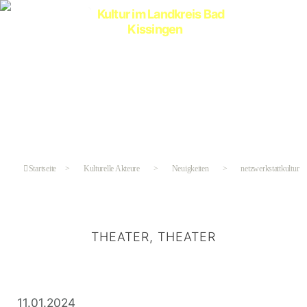
Kultur
im
Landkreis
Bad
Kissingen
Startseite
>
Kulturelle Akteure
>
Neuigkeiten
>
netzwerkstattkultur
THEATER, THEATER
Kategorien
11.01.2024