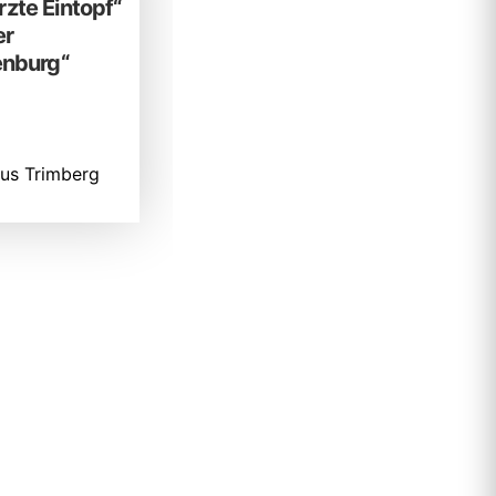
zte Eintopf“
er
enburg“
us Trimberg