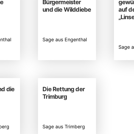
ie
Bürgermeister
gewür
und die Wilddiebe
auf d
„Lins
nthal
Sage aus Engenthal
Sage a
nd die
Die Rettung der
Trimburg
berg
Sage aus Trimberg