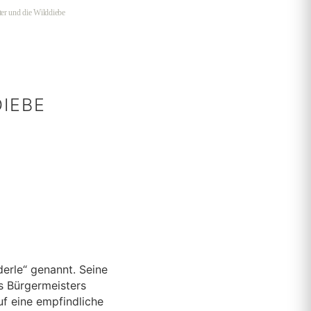
er und die Wilddiebe
IEBE
derle“ genannt. Seine
s Bürgermeisters
uf eine empfindliche