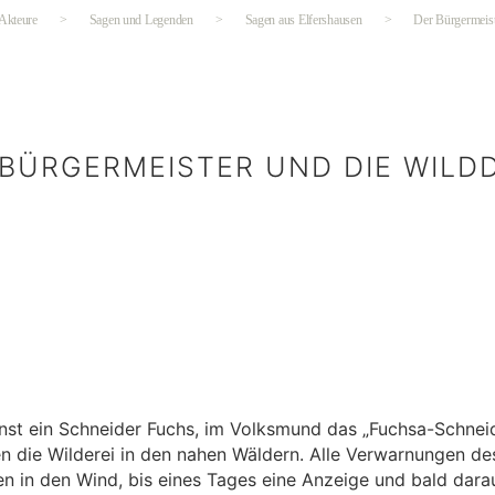
 Akteure
>
Sagen und Legenden
>
Sagen aus Elfershausen
>
Der Bürgermeist
 BÜRGERMEISTER UND DIE WILDD
Kategorien
inst ein Schneider Fuchs, im Volksmund das „Fuchsa-Schnei
n die Wilderei in den nahen Wäldern. Alle Verwarnungen de
n in den Wind, bis eines Tages eine Anzeige und bald dara