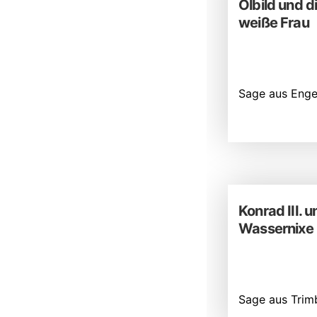
Ölbild und d
weiße Frau
Sage aus Enge
Konrad III. u
Wassernixe
Sage aus Trim