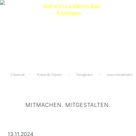
Kultur
im
Landkreis
Bad
Kissingen
Startseite
>
Kulturelle Akteure
>
Neuigkeiten
>
netzwerkstattkultur
MITMACHEN. MITGESTALTEN.
Kategorien
13.11.2024