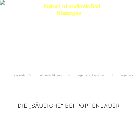
Kultur
im
Landkreis
Bad
Kissingen
Startseite
>
Kulturelle Akteure
>
Sagen und Legenden
>
Sagen aus 
DIE „SÄUEICHE“ BEI POPPENLAUER
Kategorien