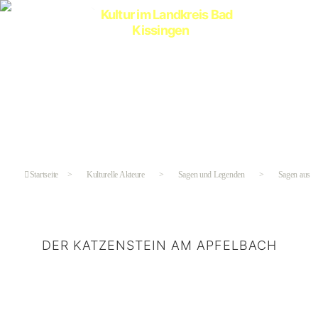
Kultur
im
Landkreis
Bad
Kissingen
Startseite
>
Kulturelle Akteure
>
Sagen und Legenden
>
Sagen aus Ze
DER KATZENSTEIN AM APFELBACH
Kategorien