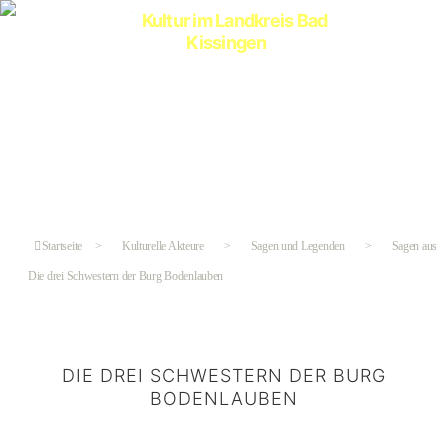
Kultur
im
Landkreis
Bad
Kissingen
Startseite
>
Kulturelle Akteure
>
Sagen und Legenden
>
Sagen aus B
Die drei Schwestern der Burg Bodenlauben
DIE DREI SCHWESTERN DER BURG
BODENLAUBEN