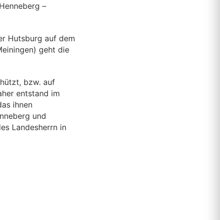
 Henneberg –
er Hutsburg auf dem
einingen) geht die
hützt, bzw. auf
her entstand im
das ihnen
enneberg und
des Landesherrn in