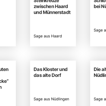
Steinkreuze
Schlo
zwischen Haard
bei N
und Münnerstadt
Sage a
Sage aus Haard
uten
Das Kloster und
Die al
das alte Dorf
Nüdli
cke“
n
Sage aus Nüdlingen
Sage a