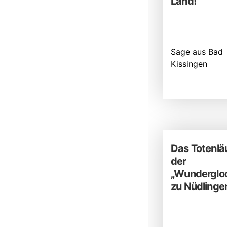
Land!
Sage aus Bad
Kissingen
Das Totenlä
der
„Wunderglo
zu Nüdlinge