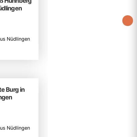
ß Huhnberg
üdlingen
us Nüdlingen
te Burg in
ngen
us Nüdlingen