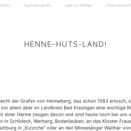
 Akteure
>
Sagen und Legenden
>
Sagen aus Nüdlingen
>
Henne-huts-Land!
HENNE-HUTS-LAND!
Kategorien
lecht der Grafen von Henneberg, das schon 1583 erlosch, sp
vor allem aber im Landkreis Bad Kissingen eine wichtige Ro
it einer Henne zeugen davon und sind heute noch bei uns v
en in Schildeck, Werberg, Bodenlauben, an das Kloster Fraue
tadtburg in „Kizziche“ oder an den Minnesänger Walther vo