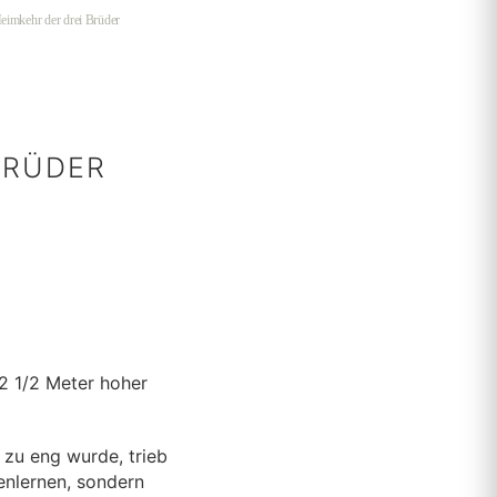
Heimkehr der drei Brüder
BRÜDER
 2 1/2 Meter hoher
n zu eng wurde, trieb
enlernen, sondern