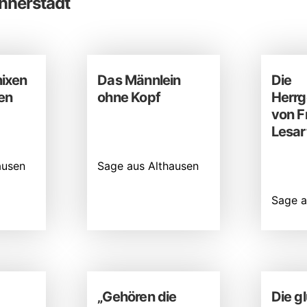
nnerstadt
ixen
Das Männlein
Die
en
ohne Kopf
Herrg
von Fr
Lesar
ausen
Sage aus Althausen
Sage au
„Gehören die
Die g