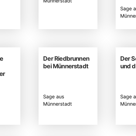
Münnerstadt
Sage a
Münner
ne
Der Riedbrunnen
Der S
bei Münnerstadt
und d
er
Sage aus
Sage a
Münnerstadt
Münner