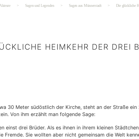
 Akteure
>
Sagen und Legenden
>
Sagen aus Münnerstadt
>
Die glückliche 
LÜCKLICHE HEIMKEHR DER DREI 
Kategorien
wa 30 Meter südöstlich der Kirche, steht an der Straße ein
tein. Von ihm erzählt man folgende Sage:
en einst drei Brüder. Als es ihnen in ihrem kleinen Städtche
die Fremde. Sie wollten aber nicht gemeinsam die Welt kenn