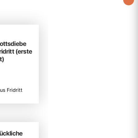
ottsdiebe
idritt (erste
t)
s Fridritt
lückliche