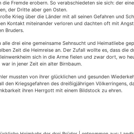
ein die Fremde erobern. So verabschiedeten sie sich: der ei
n, der Dritte aber gen Osten.
oße Krieg über die Länder mit all seinen Gefahren und Sch
chen Kontakt miteinander verloren und dachten oft mit Angs
en Bruders.
n alle drei eine gemeinsame Sehnsucht und Heimatliebe ge
selben Zeit die Heimreise an. Der Zufall wollte es, dass die 
Kleinwenkheim sich in die Arme fielen und zwar dort, wo he
 war in jener Zeit ein alter Birnbaum.
ler mussten von ihrer glücklichen und gesunden Wiederkeh
ll den Kriegsgefahren des dreißigjährigen Völkerringens, 
kbarkeit ihren Herrgott mit einem Bildstock zu ehren.
glückliche Heimkehr der drei Brüder | entnommen aus: Landk