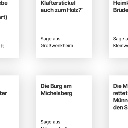
ebe
Klafterstickel
Heimk
auch zum Holz?“
Brüde
rt)
Sage aus
Sage a
Großwenkheim
Kleinw
tt
Die Burg am
Die M
ter
Michelsberg
rettet
Münne
den 
Sage aus