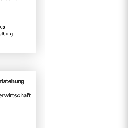
us
lburg
ntstehung
rwirtschaft