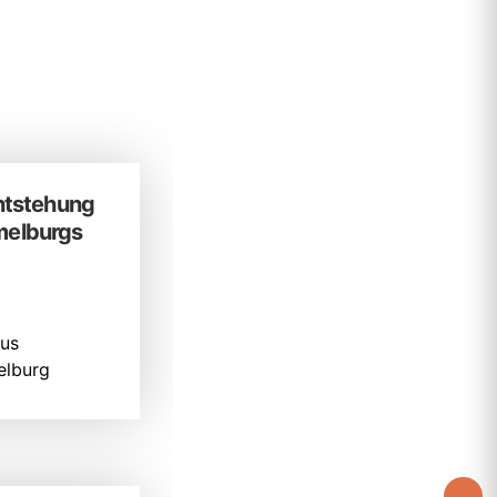
ntstehung
elburgs
us
lburg