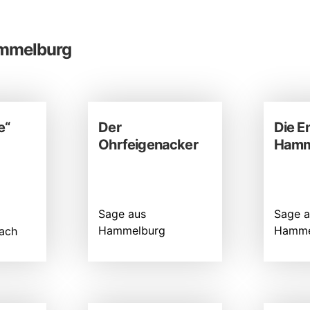
mmelburg
e“
Der
Die E
Ohrfeigenacker
Hamm
Sage aus
Sage a
Hammelburg
Hamme
ach