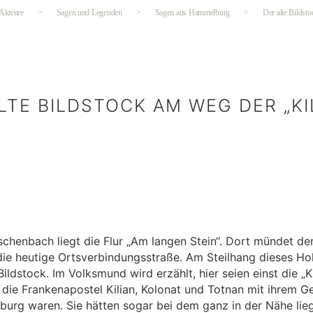
 Akteure
>
Sagen und Legenden
>
Sagen aus Hammelburg
>
Der alte Bildst
LTE BILDSTOCK AM WEG DER „KI
Kategorien
chenbach liegt die Flur „Am langen Stein“. Dort mündet de
die heutige Ortsverbindungsstraße. Am Steilhang dieses Ho
Bildstock. Im Volksmund wird erzählt, hier seien einst die „K
die Frankenapostel Kilian, Kolonat und Totnan mit ihrem Gef
rg waren. Sie hätten sogar bei dem ganz in der Nähe lie