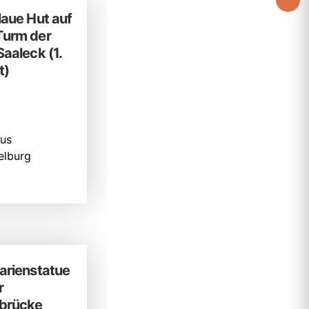
laue Hut auf
Turm der
Saaleck (1.
t)
us
lburg
arienstatue
r
brücke