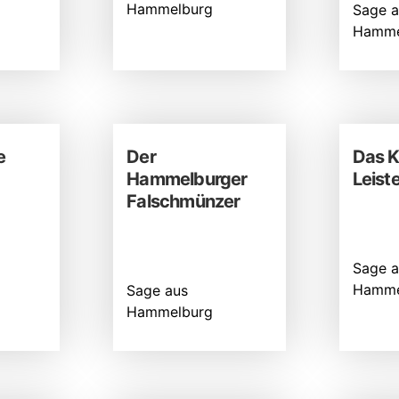
Hammelburg
Sage a
Hamme
e
Der
Das K
Hammelburger
Leist
Falschmünzer
Sage a
Hamme
Sage aus
Hammelburg