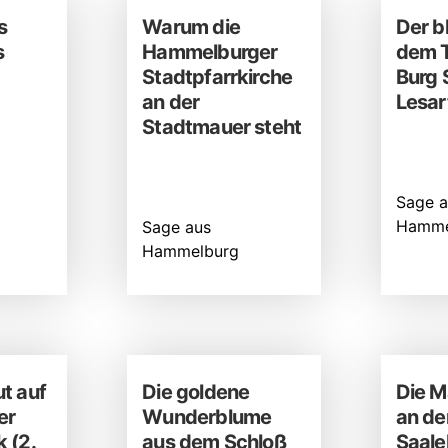
s
Warum die
Der b
s
Hammelburger
dem 
Stadtpfarrkirche
Burg 
an der
Lesar
Stadtmauer steht
Sage a
Hamme
Sage aus
Hammelburg
t auf
Die goldene
Die M
er
Wunderblume
an de
 (2.
aus dem Schloß
Saale