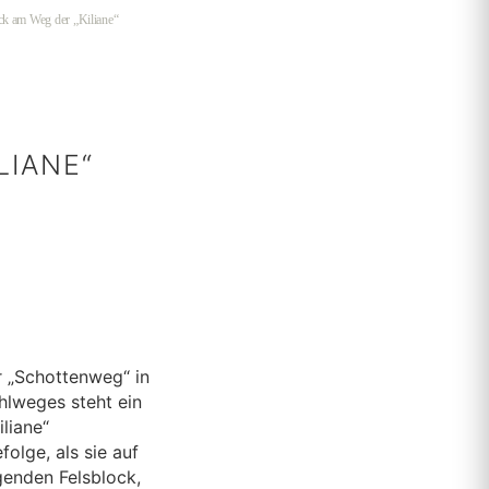
ock am Weg der „Kiliane“
LIANE“
r „Schottenweg“ in
hlweges steht ein
iliane“
olge, als sie auf
genden Felsblock,