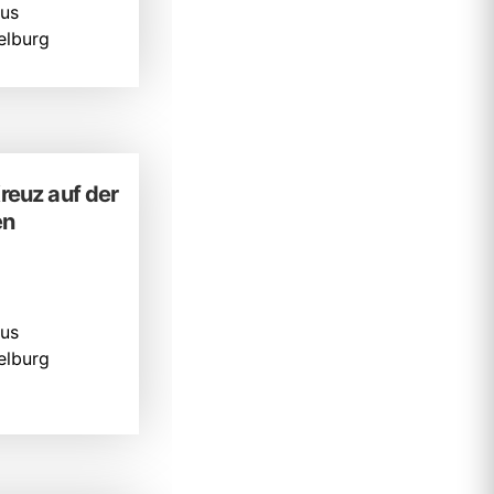
us
lburg
reuz auf der
en
us
lburg