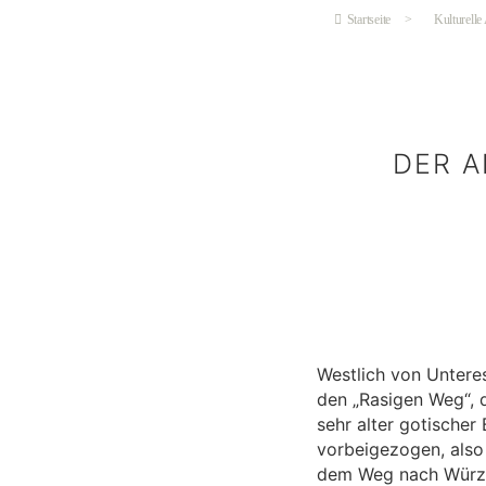
Startseite
>
Kulturelle
DER A
Westlich von Unteres
den „Rasigen Weg“, 
sehr alter gotischer 
vorbeigezogen, also 
dem Weg nach Würzbu